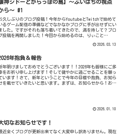
壊神シドーとからっぽの島】～ぶいはちの視点
から～ #1
お久しぶりのブログ投稿！今年からYoutubeとTwitchで始めて
いるゲーム配信の準備などでなかなかブログに手が出せずにい
ました。ですがそれも落ち着いてきたので、満を持して？ブロ
グ投稿を再開しました！今回から始めるのは、りぃこと
Youtu...
2026.03.13
2026年抱負＆報告
新年明けましておめでとうございます！！2026年も皆様にご多
幸をお祈り申し上げます！そして健やかに過ごせることを願っ
ています！さて、新年ということで今年の目標や抱負、お知ら
せを載せていきたいと思います。まずは、お知らせから！お知
らせ【初のY...
2026.01.10
大切なお知らせです！
最近全くブログが更新出来てなく大変申し訳ありません。現在