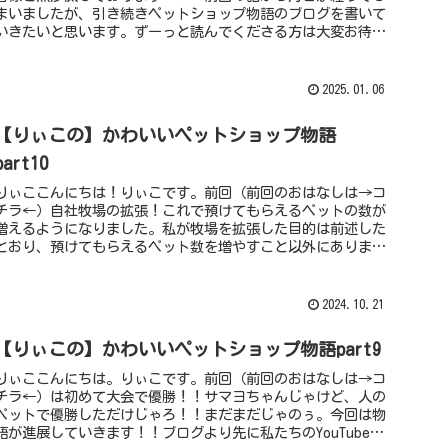
まいましたが、引き続きペットショップ物語のブログを書いて
いきたいと思います。ずーっと読んでくださる方は大変お待た
せして申し訳ござ...
2025.01.06
【りぃこの】かわいいペットショップ物語
part10
りぃここんにちは！りぃこです。前回（前回のおはなしは→コ
チラ←）自社牧場の拡張！これで預けてもらえるペットの数が
増えるようになりました。私が牧場を拡張した目的は前述した
とおり、預けてもらえるペット数を増やすこと以外にありま
す。それは何かとい...
2024.10.21
【りぃこの】かわいいペットショップ物語part9
りぃここんにちは。りぃこです。前回（前回のおはなしは→コ
チラ←）は初めて大会で優勝！！サマヨちゃんじゃけど、人の
ペットで優勝しただけじゃろ！！まだまだじゃのぅ。今回は物
語が進展していきます！！ブログより先に私たちのYouTubeで