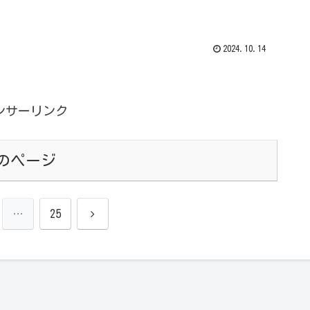
先日公開し...
2024.10.14
ンサーリンク
のページ
次
…
25
へ