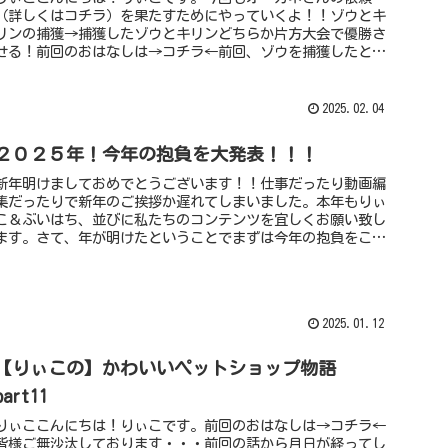
（詳しくはコチラ）を果たすためにやっていくよ！！ゾウとキ
リンの捕獲→捕獲したゾウとキリンどちらか片方大会で優勝さ
せる！前回のおはなしは→コチラ←前回、ゾウを捕獲したとこ
ろで終わりました。...
2025.02.04
２０２５年！今年の抱負を大発表！！！
新年明けましておめでとうございます！！仕事だったり動画編
集だったりで新年のご挨拶か遅れてしまいました。本年もりぃ
こ＆ぶいはち、並びに私たちのコンテンツを宜しくお願い致し
ます。さて、年が明けたということでまずは今年の抱負をこの
場で大発表したい...
2025.01.12
【りぃこの】かわいいペットショップ物語
part11
りぃここんにちは！りぃこです。前回のおはなしは→コチラ←
皆様ご無沙汰しております・・・前回の話から月日が経ってし