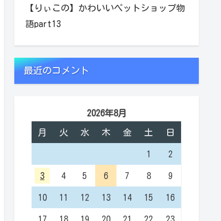
【りぃこの】かわいいペットショップ物
語part13
最近のコメント
2026年8月
月
火
水
木
金
土
日
1
2
3
4
5
6
7
8
9
10
11
12
13
14
15
16
17
18
19
20
21
22
23