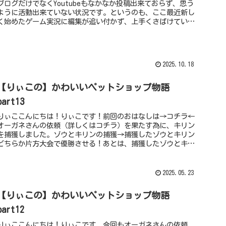
ブログだけでなくYoutubeもなかなか投稿出来ておらず、思う
ように活動出来ていない状況です。というのも、ここ最近新し
く始めたゲーム実況に編集が追い付かず、上手くさばけていま
せんでした...
2025.10.18
【りぃこの】かわいいペットショップ物語
part13
りぃここんにちは！りぃこです！前回のおはなしは→コチラ←
オーガネさんの依頼（詳しくはコチラ）を果たす為に、キリン
を捕獲しました。ゾウとキリンの捕獲→捕獲したゾウとキリン
どちらか片方大会で優勝させる！あとは、捕獲したゾウとキリ
ンのどちらか片方...
2025.05.23
【りぃこの】かわいいペットショップ物語
part12
りぃここんにちは！りぃこです。今回もオーガネさんの依頼